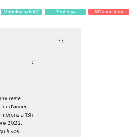
Vétérinaire NAC
Boutique
RDV en ligne
ane reste 
fin d'année.  
rmerons à 13h 
re 2022.  
qu'à vos 