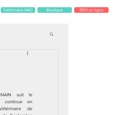
Vétérinaire NAC
Boutique
RDV en ligne
AIN suit le 
 continue en 
Vétérinaire de 