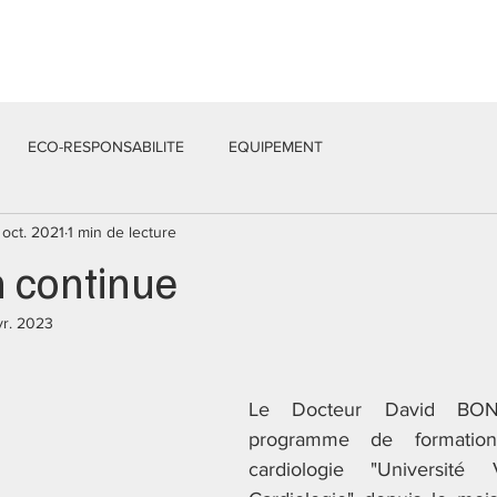
Services
Équipe
Actualités
Contacts
ECO-RESPONSABILITE
EQUIPEMENT
 oct. 2021
1 min de lecture
 continue
vr. 2023
Le Docteur David BONN
programme de formation
cardiologie "Université 