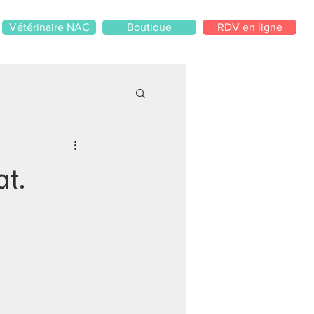
Vétérinaire NAC
Boutique
RDV en ligne
at.