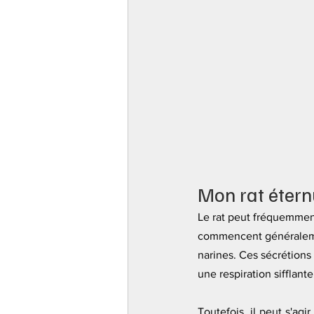
Mon rat éternu
Le rat peut fréquemment
commencent généraleme
narines. Ces sécrétions
une respiration sifflant
Toutefois, il peut s'agi