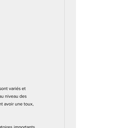
ont variés et 
u niveau des 
t avoir une toux, 
toires importants, 