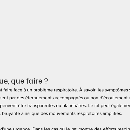
e, que faire ?
 faire face à un problème respiratoire. À savoir, les symptômes s
nt par des éternuements accompagnés ou non d’écoulement a
 peuvent être transparentes ou blanchâtres. Le rat peut égalemen
e, bruyante ainsi que des mouvements respiratoires amplifiés. 
r d'une urgence. Dans les cas où le rat montre des efforts respira