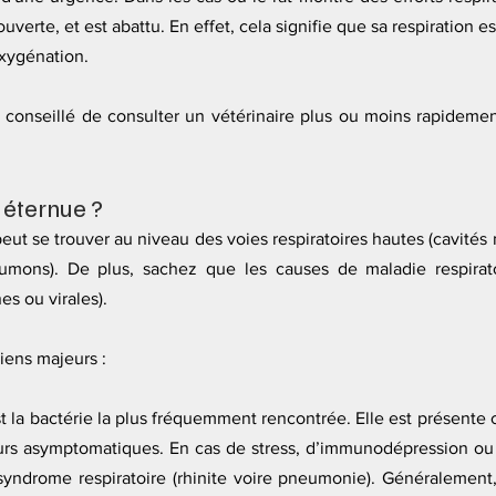
verte, et est abattu. En effet, cela signifie que sa respiration es
oxygénation.
st conseillé de consulter un vétérinaire plus ou moins rapidement
 éternue ?
ut se trouver au niveau des voies respiratoires hautes (cavités 
oumons). De plus, sachez que les causes de maladie respirato
es ou virales). 
riens majeurs :
st la bactérie la plus fréquemment rencontrée. Elle est présente
eurs asymptomatiques. En cas de stress, d’immunodépression ou de
syndrome respiratoire (rhinite voire pneumonie). Généralement, c