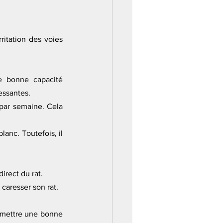
itation des voies 
e bonne capacité 
essantes. 
par semaine. Cela 
anc. Toutefois, il 
irect du rat.
 caresser son rat.
rmettre une bonne 