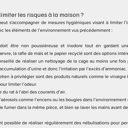
imiter les risques à la maison ?
eut s'accompagner de mesures hygiéniques visant à limiter l’irr
avec les éléments de l’environnement vus précédemment :
ée doit être non poussiéreuse et inodore tout en gardant un
anvre, la rafle de maïs et le papier recyclé sont des options intér
onseillé de réaliser un nettoyage de la cage au moins une fois 
’accumulation d’urine et donc l’irritation par l’excès d’ammoniac. 
etien à privilégier sont des produits naturels comme le vinaigre bl
our limiter l’odeur.  
e du rat à l’abri des courants d’air.
n d’aérosols comme l’encens ou les bougies dans l’environnement d
r de fumer dans la même pièce, et bien se laver les mains avant de
nt possible de réaliser régulièrement des nébulisations pour pe