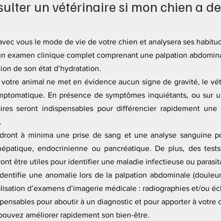
lter un vétérinaire si mon chien a de 
avec vous le mode de vie de votre chien et analysera ses habitud
 un examen clinique complet comprenant une palpation abdominal
ion de son état d’hydratation.
 votre animal ne met en évidence aucun signe de gravité, le vété
mptomatique. En présence de symptômes inquiétants, ou sur un
es seront indispensables pour différencier rapidement une m
.
ont à minima une prise de sang et une analyse sanguine po
hépatique, endocrinienne ou pancréatique. De plus, des tests
ont être utiles pour identifier une maladie infectieuse ou parasit
 identifie une anomalie lors de la palpation abdominale (douleur
alisation d’examens d’imagerie médicale : 
radiographies et/ou é
ensables pour aboutir à un diagnostic et pour apporter à votre c
 pouvez améliorer rapidement son bien-être.