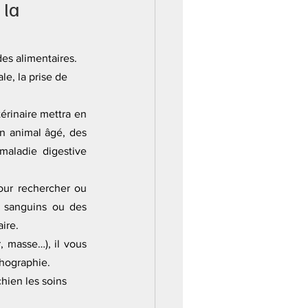
la 
es alimentaires. 
e, la prise de 
rinaire mettra en 
 animal âgé, des 
aladie digestive 
ur rechercher ou 
 sanguins ou des 
aire.
, masse…), il vous 
chographie
.  
hien les soins 