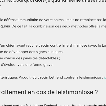
?
 la défense immunitaire
 de votre animal, mais 
ne remplace pas la
iqûres
. De ce fait, la combinaison des deux méthodes offre la me
un chien ayant reçu le vaccin contre la leishmaniose (avec le Let
ue de développer des signes cliniques ;
ue d’avoir des parasites détectables ;
e d’évoluer vers une forme grave.
ristiques Produit) du vaccin Letifend contre la leishmaniose : 
i
 traitement en cas de leishmaniose ?
 visent surtout à stabiliser l’animal ; le parasite n’est jamais tot