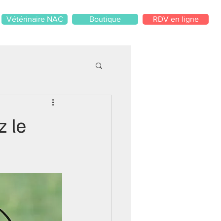
Vétérinaire NAC
Boutique
RDV en ligne
z le