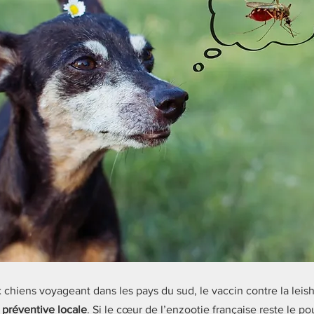
x chiens voyageant dans les pays du sud, le vaccin contre la lei
préventive locale
. Si le cœur de l’enzootie française reste le po