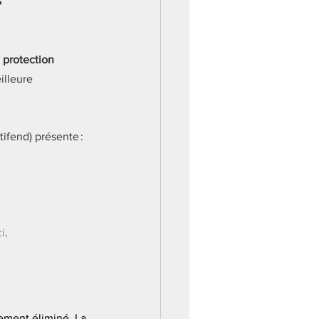
 protection 
illeure 
ifend) présente :
ci
.
alement éliminé. La 