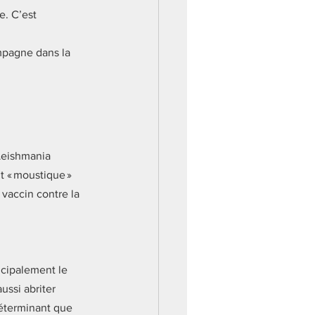
e. C’est 
mpagne dans la 
Leishmania 
it « moustique » 
 vaccin contre la 
ncipalement le 
ssi abriter 
éterminant que 