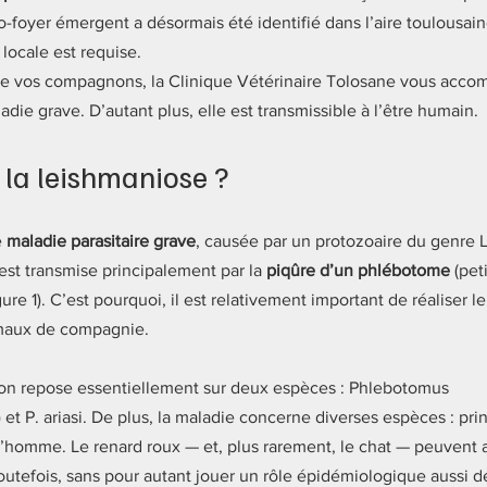
-foyer émergent a désormais été identifié dans l’aire toulousain
locale est requise. 
de vos compagnons, la Clinique Vétérinaire Tolosane vous acco
die grave. D’autant plus, elle est transmissible à l’être humain.
 la leishmaniose ?
 
maladie parasitaire grave
, causée par un protozoaire du genre 
 est transmise principalement par la 
piqûre d’un phlébotome
 (pet
re 1). C’est pourquoi, il est relativement important de réaliser le
maux de compagnie. 
ion repose essentiellement sur deux espèces : Phlebotomus 
et P. ariasi. De plus, la maladie concerne diverses espèces : pri
’homme. Le renard roux — et, plus rarement, le chat — peuvent au
utefois, sans pour autant jouer un rôle épidémiologique aussi d