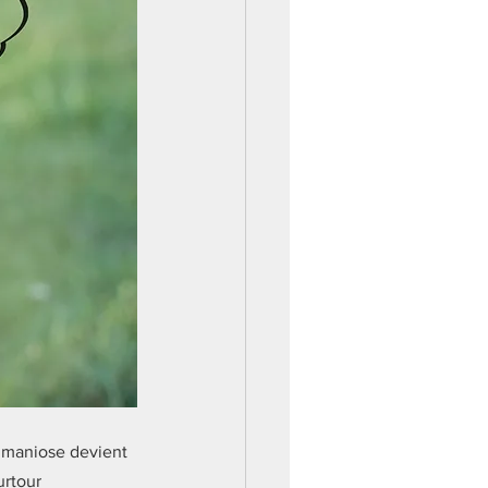
shmaniose devient 
urtour 