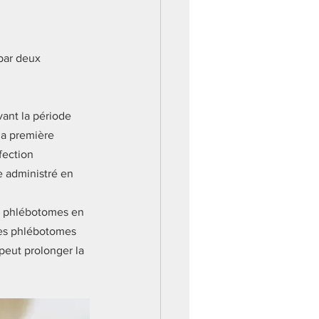
 par deux 
vant la période 
la première 
fection 
e administré en 
les phlébotomes en 
les phlébotomes 
peut prolonger la 