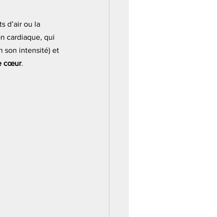
 d’air ou la 
on cardiaque, qui 
 son intensité) et 
e cœur
.