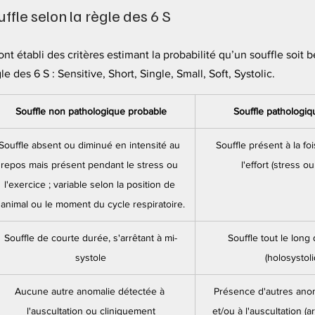
ffle selon la règle des 6 S
ont établi des critères estimant la probabilité qu’un souffle soit 
ègle des 6 S : Sensitive, Short, Single, Small, Soft, Systolic.
Souffle non pathologique probable
Souffle pathologiq
Souffle absent ou diminué en intensité au 
Souffle présent à la fo
repos mais présent pendant le stress ou 
l'effort (stress o
l'exercice ; variable selon la position de 
l'animal ou le moment du cycle respiratoire.
Souffle de courte durée, s'arrêtant à mi-
Souffle tout le long 
systole
(holosystol
Aucune autre anomalie détectée à 
Présence d'autres anom
l'auscultation ou cliniquement
et/ou à l'auscultation (a