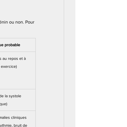
bénin ou non. Pour 
ue probable
is au repos et à 
u exercice)
de la systole 
ique)
alies cliniques 
rythmie, bruit de 