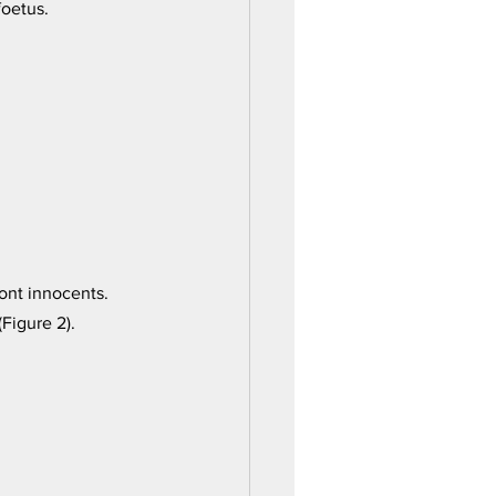
foetus.
ont innocents. 
Figure 2). 