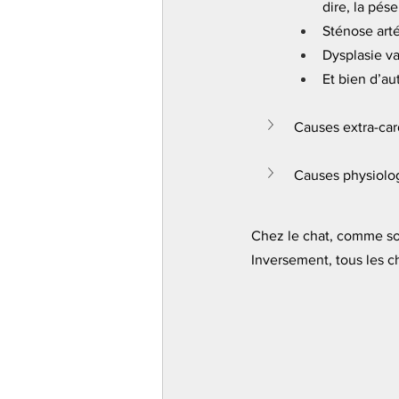
dire, la pés
Sténose arté
Dysplasie v
Et bien d’au
Causes extra-car
Causes physiolog
Chez le chat, comme souv
Inversement, tous les c