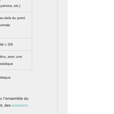
cyanose, etc.)
au-delà du point 
aximale
ité ≥ 3/6
tinu, avec une 
stolique
rdiaque.
ec l’ensemble du 
t, des 
examens 