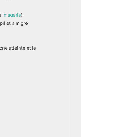
u 
imagerie
).
pillet a migré 
one atteinte et le 