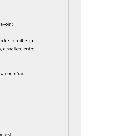
avoir :
ie : oreilles (à 
 aisselles, entre-
on ou d’un 
on est 