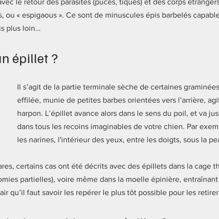
avec le retour des parasites (puces, tiques) et des corps étranger
ets, ou « espigaous ». Ce sont de minuscules épis barbelés capables
is plus loin…
n épillet ?
Il s’agit de la partie terminale sèche de certaines graminée
effilée, munie de petites barbes orientées vers l’arrière, a
harpon. L’épillet avance alors dans le sens du poil, et va ju
dans tous les recoins imaginables de votre chien. Par exempl
les narines, l'intérieur des yeux, entre les doigts, sous la pe
rares, certains cas ont été décrits avec des épillets dans la cage 
mies partielles), voire même dans la moelle épinière, entraînant 
ir qu’il faut savoir les repérer le plus tôt possible pour les retirer