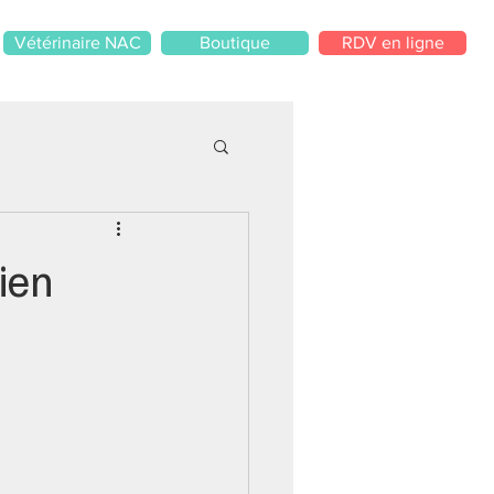
Vétérinaire NAC
Boutique
RDV en ligne
hien