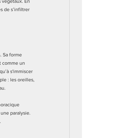
s végétaux. En 
 de s’infiltrer 
s. Sa forme 
git comme un 
squ’à s'immiscer 
e : les oreilles, 
au. 
thoracique 
une paralysie. 
. 