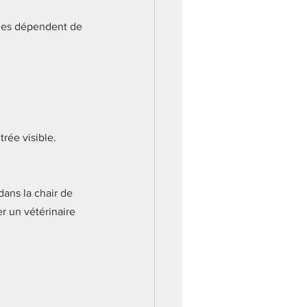
iques dépendent de 
trée visible.
ans la chair de 
r un vétérinaire 