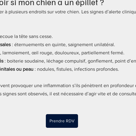
r si mon chien a un épillet ?
er à plusieurs endroits sur votre chien. Les signes d’alerte clin
secoue la tête sans cesse. 
asales
 : éternuements en quinte, saignement unilatéral. 
s, larmoiement, œil rouge, douloureux, partiellement fermé.
és
 : boiterie soudaine, léchage compulsif, gonflement, point d’en
énitales ou peau
 : nodules, fistules, infections profondes.
euvent provoquer une inflammation s’ils pénètrent en profondeur d
 signes sont observés, il est nécessaire d’agir vite et de consulte
Prendre RDV